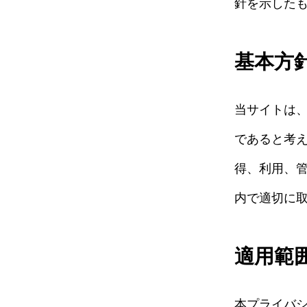
針を示した
基本方
当サイトは
であると考
得、利用、
内で適切に
適用範
本プライバ