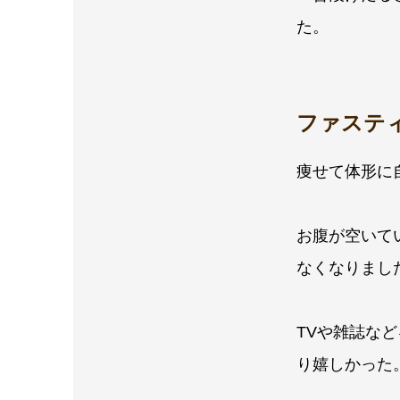
た。
ファステ
痩せて体形に
お腹が空いて
なくなりまし
TVや雑誌な
り嬉しかった