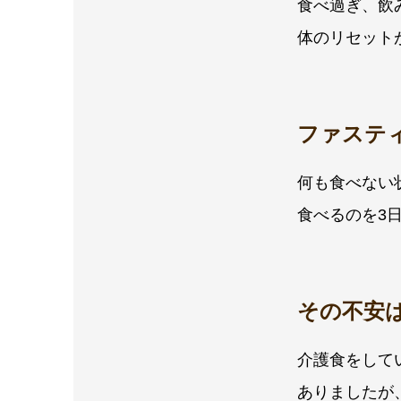
食べ過ぎ、飲
体のリセット
ファステ
何も食べない
食べるのを3
その不安
介護食をして
ありましたが