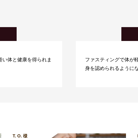
軽い体と健康を得られま
ファスティングで体が
身を認められるように
T. O. 様