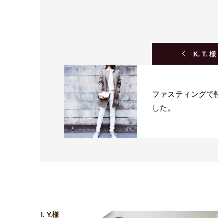
K. T. 様
ファスティングで
した。
I. Y.様