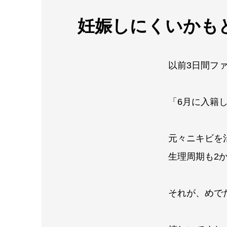
妊娠しにくいかも
以前3日間フ
「6月に入籍
元々ニキビを
生理周期も2
それが、めで