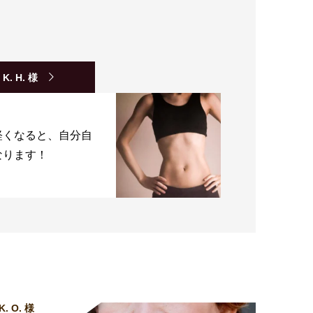
K. H. 様
軽くなると、自分自
なります！
K. O. 様