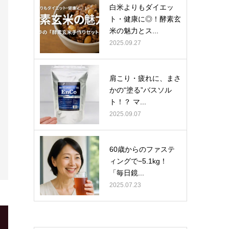
白米よりもダイエッ
ト・健康に◎！酵素玄
米の魅力とス...
2025.09.27
肩こり・疲れに、まさ
かの“塗る”バスソル
ト！？ マ...
2025.09.07
60歳からのファステ
ィングで−5.1kg！
「毎日鏡...
2025.07.23