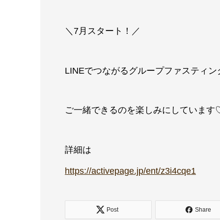
＼7月スタート！／
LINEでつながるグループファスティ
ご一緒できるのを楽しみにしています
詳細は
https://activepage.jp/ent/z3i4cqe1
Post
Share