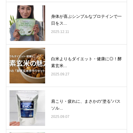
身体が喜ぶシンプルなプロテインで一
日をス...
2025.12.11
白米よりもダイエット・健康に◎！酵
素玄米...
2025.09.27
肩こり・疲れに、まさかの“塗る”バス
ソル...
2025.09.07