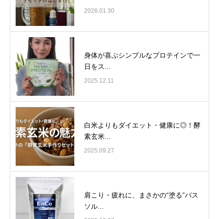
2026.01.30
身体が喜ぶシンプルなプロテインで一
日をス...
2025.12.11
白米よりもダイエット・健康に◎！酵
素玄米...
2025.09.27
肩こり・疲れに、まさかの“塗る”バス
ソル...