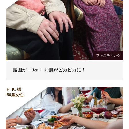
ファスティング
腹囲が－9㎝！ お肌がピカピカに！
H. K. 様
50歳女性