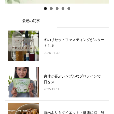
最近の記事
冬のリセットファスティングがスター
トしま...
2026.01.30
身体が喜ぶシンプルなプロテインで一
日をス...
2025.12.11
白米よりもダイエット・健康に◎！酵